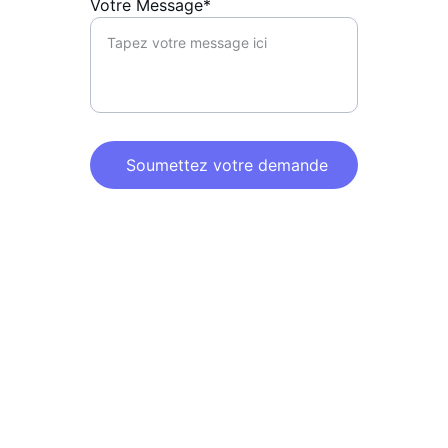
Votre Message*
Soumettez votre demande
Économisez davantage. Moins de 
stress.
Donner aux Canadiens une éducation et 
des ressources financières.
Connectez-vous à nous